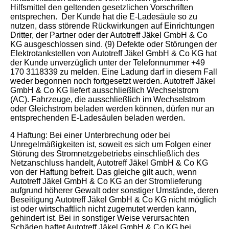
Hilfsmittel den geltenden gesetzlichen Vorschriften
entsprechen. Der Kunde hat die E-Ladesäule so zu
nutzen, dass störende Rückwirkungen auf Einrichtungen
Dritter, der Partner oder der Autotreff Jäkel GmbH & Co
KG ausgeschlossen sind. (9) Defekte oder Störungen der
Elektrotankstellen von Autotreff Jäkel GmbH & Co KG hat
der Kunde unverzüglich unter der Telefonnummer +49
170 3118339 zu melden. Eine Ladung darf in diesem Fall
weder begonnen noch fortgesetzt werden. Autotreff Jäkel
GmbH & Co KG liefert ausschließlich Wechselstrom
(AC). Fahrzeuge, die ausschließlich im Wechselstrom
oder Gleichstrom beladen werden können, dürfen nur an
entsprechenden E-Ladesäulen beladen werden.
4 Haftung: Bei einer Unterbrechung oder bei
Unregelmäßigkeiten ist, soweit es sich um Folgen einer
Störung des Stromnetzgebetriebs einschließlich des
Netzanschluss handelt, Autotreff Jäkel GmbH & Co KG
von der Haftung befreit. Das gleiche gilt auch, wenn
Autotreff Jäkel GmbH & Co KG an der Stromlieferung
aufgrund höherer Gewalt oder sonstiger Umstände, deren
Beseitigung Autotreff Jäkel GmbH & Co KG nicht möglich
ist oder wirtschaftlich nicht zugemutet werden kann,
gehindert ist. Bei in sonstiger Weise verursachten
Schäden haftet Autotreff Jäkel GmbH & Co KG bei