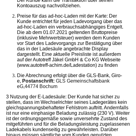
Der Kunde kann die Transaktion über seinen
Kontoauszug nachvollziehen.
Preise für das ad-hoc-Laden mit der Karte: Der
Kunde entrichtet für jeden Ladevorgang über das
ad-hoc-Laden ein verbrauchsabhängiges Entgelt.
Die ab dem 01.07.2021 geltenden Bruttopreise
(inklusive Mehrwertsteuer) werden dem Kunden
vor Start des Ladevorgangs zur Bestätigung über
das in der Ladesäule angebrachte Display
dargestellt. Eine aktuelle Preisliste ist außerdem
auf der Autotreff Jäkel GmbH & Co KG Webseite
(www.autotreff-achim.de/Ladestation) zu finden
Die Abrechnung erfolgt über die GLS-Bank, Giro-
e,
Postanschrift:
GLS Gemeinschaftsbank
eG,44774 Bochum
3 Nutzung der E-Ladesäule: Der Kunde hat sicher zu
stellen, dass im Wechselrichter seines Ladegerätes kein
gleichspannungsbehafteter Fehlstrom auftritt. Andernfalls
ist nur eine einphasige Beladung zulässig (230 V). Weiter
ist der ordnungsgemäße sowie unversehrte Zustand des
mitgeführten und für die Beladungsleistung zugelassenen
Ladekabels kundenseitig zu gewährleisten. Darüber
hinaus müssen sämtliche vom Kunden genutzten