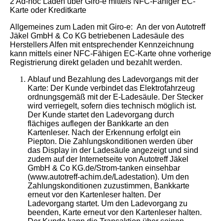
2 Ad-hoc Laden über Giro-e mittels NFC-Fähiger EC-
Karte oder Kreditkarte
Allgemeines zum Laden mit Giro-e: An der von Autotreff
Jäkel GmbH & Co KG betriebenen Ladesäule des
Herstellers Alfen mit entsprechender Kennzeichnung
kann mittels einer NFC-Fähigen EC-Karte ohne vorherige
Registrierung direkt geladen und bezahlt werden.
Ablauf und Bezahlung des Ladevorgangs mit der
Karte: Der Kunde verbindet das Elektrofahrzeug
ordnungsgemäß mit der E-Ladesäule. Der Stecker
wird verriegelt, sofern dies technisch möglich ist.
Der Kunde startet den Ladevorgang durch
flächiges auflegen der Bankkarte an den
Kartenleser. Nach der Erkennung erfolgt ein
Piepton. Die Zahlungskonditionen werden über
das Display in der Ladesäule angezeigt und sind
zudem auf der Internetseite von Autotreff Jäkel
GmbH & Co KG.de/Strom-tanken einsehbar
(www.autotreff-achim.de/Ladestation). Um den
Zahlungskonditionen zuzustimmen, Bankkarte
erneut vor den Kartenleser halten. Der
Ladevorgang startet. Um den Ladevorgang zu
beenden, Karte erneut vor den Kartenleser halten.